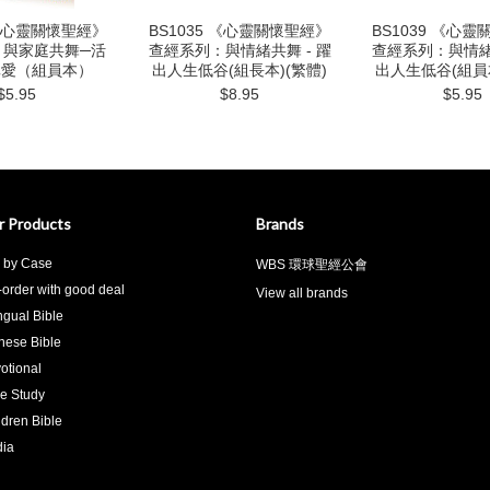
 《心靈關懷聖經》
BS1035 《心靈關懷聖經》
BS1039 《心
：與家庭共舞─活
查經系列：與情緒共舞 - 躍
查經系列：與情緒共
真愛（組員本）
出人生低谷(組長本)(繁體)
出人生低谷(組員本
$5.95
$8.95
$5.95
r Products
Brands
 by Case
WBS 環球聖經公會
-order with good deal
View all brands
ingual Bible
nese Bible
otional
le Study
ldren Bible
ia