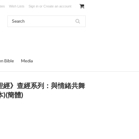
ates
Wish Lists
Sign in
or
Create an account
en Bible
Media
關懷聖經》查經系列：與情緒共舞
)(簡體)