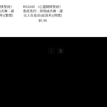
靈關懷聖經》
BS1040 《心靈關懷聖經》
舞 - 躍
查經系列：與情緒共舞 - 躍
)(繁體)
出人生低谷(組員本)(簡體)
$5.95