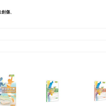
、
躍出創傷、