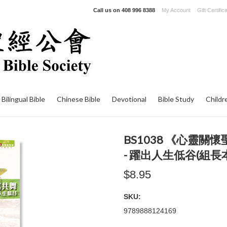
Call us on
408 996 8388
My Account
Gift Certific
Bilingual Bible
Chinese Bible
Devotional
Bible Study
Childr
BS1038 《心靈
- 躍出人生低谷(組長本
$8.95
SKU:
9789888124169