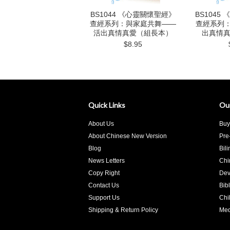
BS1044 《心靈關懷聖經》
BS1045
查經系列：與家庭共舞——
查經系列
活出真情真愛（組長本）
出真情
$8.95
Quick Links
Ou
About Us
Buy
About Chinese New Version
Pre
Blog
Bil
News Letters
Chi
Copy Right
Dev
Contact Us
Bib
Support Us
Chi
Shipping & Return Policy
Med